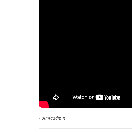
-
pumaadmin