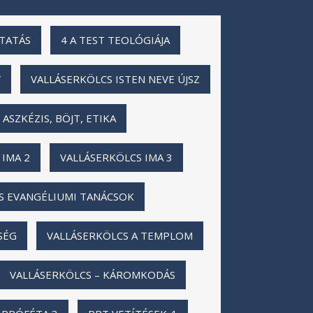
UTATÁS
4 A TEST TEOLÓGIÁJA
V
VALLÁSERKÖLCS ISTEN NEVE ÚJSZ
ASZKÉZIS, BÖJT, ETIKA
 IMA 2
VALLÁSERKÖLCS IMA 3
S EVANGÉLIUMI TANÁCSOK
SÉG
VALLÁSERKÖLCS A TEMPLOM
VALLÁSERKÖLCS – KÁROMKODÁS