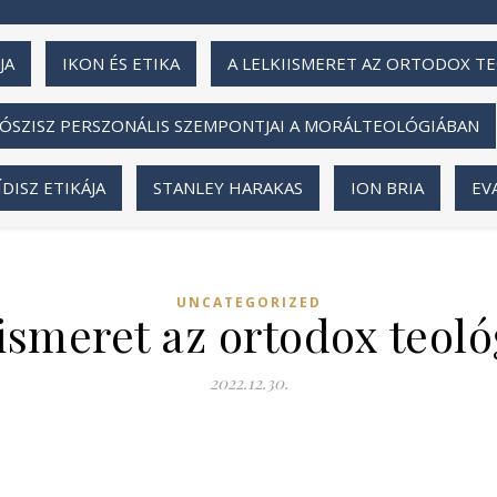
JA
IKON ÉS ETIKA
A LELKIISMERET AZ ORTODOX T
ÓSZISZ PERSZONÁLIS SZEMPONTJAI A MORÁLTEOLÓGIÁBAN
ISZ ETIKÁJA
STANLEY HARAKAS
ION BRIA
EV
UNCATEGORIZED
iismeret az ortodox teol
2022.12.30.