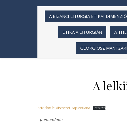
A BIZÁNCI LITURGIA ETIKAI DIMENZIÓ
ETIKA A LITURGIÁN
A THE
GEORGIOSZ MANTZARÍD
A lelk
ortodox-lelkiismeret-sapientiana
Letöltés
-
pumaadmin