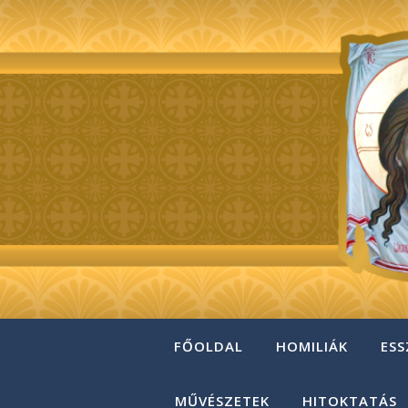
FŐOLDAL
HOMILIÁK
ESS
MŰVÉSZETEK
HITOKTATÁS